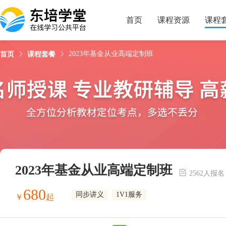
试看
课程简介
课程目录
授课老师
首页
课程资源
课程
2023年基金从业高端定制班
首页
课程套餐
2023年基金从业高端定制班
2562人报名
680
同步讲义
1V1服务
￥
起