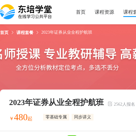
试看
课程简介
课程目录
授课老师
首页
课程资源
课程
2023年证券从业全程护航班
首页
课程套餐
2023年证券从业全程护航班
2562人报名
480
零基础专属
同步讲义
￥
起